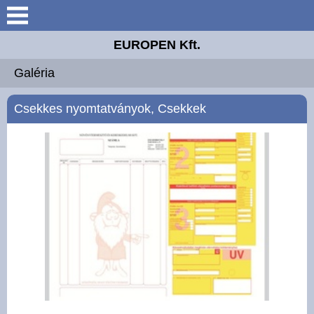
Bemutatkozás
EUROPEN Kft.
Elérhetőségek
Galéria
Munkatársak
Csekkes nyomtatványok, Csekkek
Termékeink
Galéria
Ajánlatkérés
Technológia