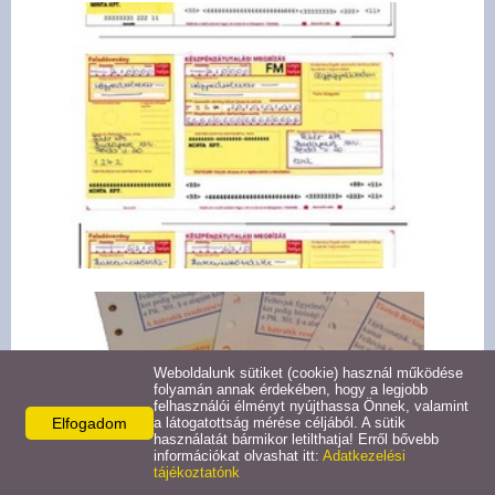
Weboldalunk sütiket (cookie) használ működése
folyamán annak érdekében, hogy a legjobb
felhasználói élményt nyújthassa Önnek, valamint
Elfogadom
a látogatottság mérése céljából. A sütik
használatát bármikor letilthatja! Erről bővebb
információkat olvashat itt:
Adatkezelési
tájékoztatónk