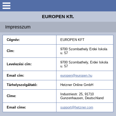
Bemutatkozás
EUROPEN Kft.
Elérhetőségek
Impresszum
Munkatársak
Cégnév:
EUROPEN KFT
Termékeink
9700 Szombathely Erdei Iskola
Cím:
u. 57
Galéria
9700 Szombathely, Erdei Iskola
Levelezési cím:
u. 57
Ajánlatkérés
Email cím:
europen@europen.hu
Tárhelyszolgáltató:
Hetzner Online GmbH
Technológia
Industriestr. 25, 91710
Címe:
Gunzenhausen, Deutschland
Email címe:
support@hetzner.com